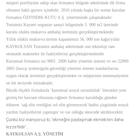
müşteri portföyüne sahip olan firmamız bölgede sektöründe ilk firma
olmanın haklı gururu içindedir. 2016 yılında başka bir tesiste kurulan
firmamız ÖZFINDIK KUTU A.Ş. yönetiminde çalışmaktadır.
Tesisimiz Kayseri organize sanayi bölgesinde 5. 000 m2 üzerinde
kurulu oluklu mukavva ambalaj üretimini gerçekleştirmektedir.
Yıllık oluklu mukavva üretim kapasitemiz 56, 000 ton kağıt/yıldır.
KAYKOLSAN Tesisimiz ambalaj sektöründe son teknoloji tam
otomatik makineler ile faaliyetlerini gerçekleştirmektedir.
Kurumsal firmamız ıso 9001: 2008 kalite yönetim sistemi ve ıso 22000:
2005 (haccp system)gıda güvenliği yönetim sistemi standartlarına
uygun olarak üretimini gerçekleştirmekte ve müşterinin memnuniyetini
en üst seviyede tutmaktadır.
Büyük ölçekli firmalarda ‘kurumsal sosyal sorumluluk’ literatüre yeni
girmiş bir kavram olmasına rağmen firmamız kurulduğu günden
itibaren ‘sağ elin verdiğini sol elin görmeyecek’hadisi çizgisinde sosyal
yardım faaliyetlerini yapmıştır ve var olduğu sürecede sürdürecektir.
Çünkü biz inanıyoruz ki; ‘ekmeğini paylaşmak ekmekten daha
lezzetlidir’…
KAYKOLSAN A.Ş. YÖNETİM