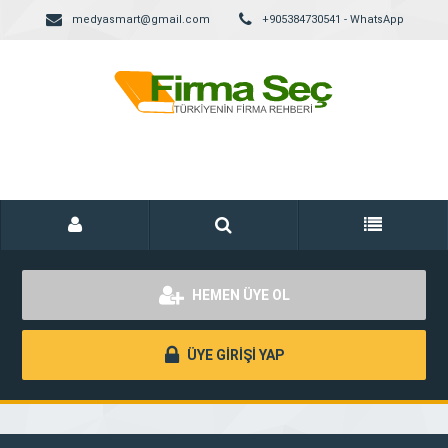
medyasmart@gmail.com
+905384730541 - WhatsApp
HEMEN ÜYE OL
ÜYE GİRİŞİ YAP