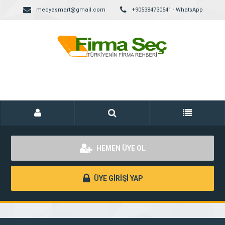
medyasmart@gmail.com
+905384730541 - WhatsApp
HEMEN ÜYE OL
ÜYE GİRİŞİ YAP