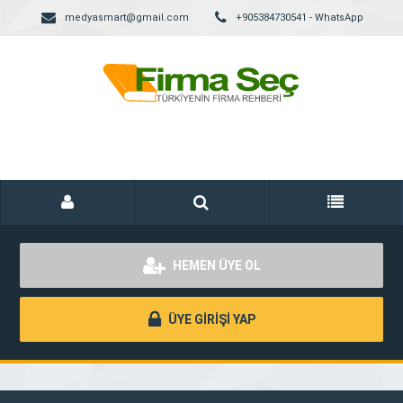
medyasmart@gmail.com
+905384730541 - WhatsApp
HEMEN ÜYE OL
ÜYE GİRİŞİ YAP