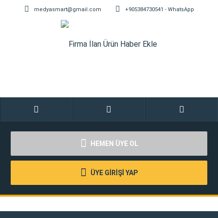
medyasmart@gmail.com
+905384730541 - WhatsApp
HEMEN ÜYE OL
ÜYE GİRİŞİ YAP