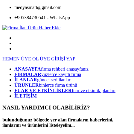
medyasmart@gmail.com
+905384730541 - WhatsApp
HEMEN ÜYE OL
ÜYE GİRİŞİ YAP
ANASAYFA
firma rehberi anasayfanız
FİRMALAR
yüzlerce kayıtlı firma
İLANLAR
güncel seri ilanlar
ÜRÜNLER
binlerce firma ürünü
FUAR VE ETKİNLİKLER
fuar ve etkinlik planları
İLETİŞİM
NASIL YARDIMCI OLABİLİRİZ
?
bulunduğunuz bölgede yer alan firmaların haberlerini,
ilanlarını ve ürünlerini listeleyelim...