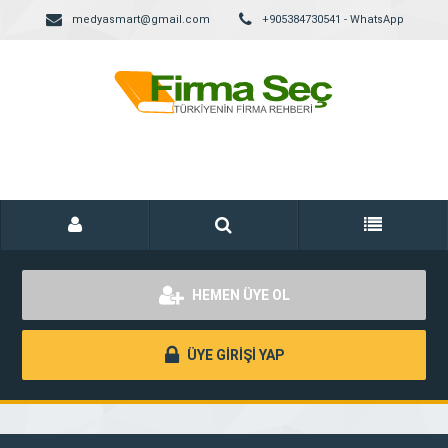
medyasmart@gmail.com
+905384730541 - WhatsApp
HEMEN ÜYE OL
ÜYE GİRİŞİ YAP