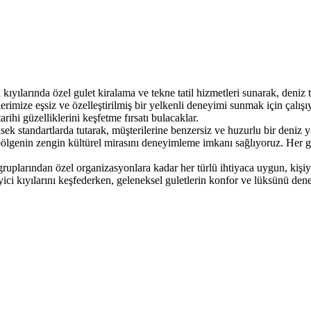
ılarında özel gulet kiralama ve tekne tatil hizmetleri sunarak, deniz tut
erimize eşsiz ve özelleştirilmiş bir yelkenli deneyimi sunmak için çalış
rihi güzelliklerini keşfetme fırsatı bulacaklar.
ksek standartlarda tutarak, müşterilerine benzersiz ve huzurlu bir deniz
 bölgenin zengin kültürel mirasını deneyimleme imkanı sağlıyoruz. Her 
 gruplarından özel organizasyonlara kadar her türlü ihtiyaca uygun, kişi
ici kıyılarını keşfederken, geleneksel guletlerin konfor ve lüksünü den