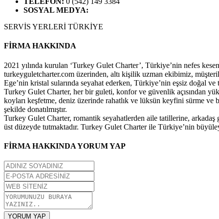
TELEFON
:
0 (542) 149 3384
SOSYAL MEDYA
:
SERVİS YERLERİ
TÜRKİYE
FİRMA HAKKINDA
2021 yılında kurulan ‘Turkey Gulet Charter’, Türkiye’nin nefes kesen kıy
turkeyguletcharter.com üzerinden, altı kişilik uzman ekibimiz, müşteril
Ege’nin kristal sularında seyahat ederken, Türkiye’nin eşsiz doğal ve ta
Turkey Gulet Charter, her bir guleti, konfor ve güvenlik açısından yü
koyları keşfetme, deniz üzerinde rahatlık ve lüksün keyfini sürme ve
şekilde donatılmıştır.
Turkey Gulet Charter, romantik seyahatlerden aile tatillerine, arkadaş
üst düzeyde tutmaktadır. Turkey Gulet Charter ile Türkiye’nin büyüley
FİRMA HAKKINDA YORUM YAP
YORUM YAP