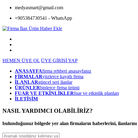
medyasmart@gmail.com
+905384730541 - WhatsApp
HEMEN ÜYE OL
ÜYE GİRİŞİ YAP
ANASAYFA
firma rehberi anasayfanız
FİRMALAR
yüzlerce kayıtlı firma
İLANLAR
güncel seri ilanlar
ÜRÜNLER
binlerce firma ürünü
FUAR VE ETKİNLİKLER
fuar ve etkinlik planları
İLETİŞİM
NASIL YARDIMCI OLABİLİRİZ
?
bulunduğunuz bölgede yer alan firmaların haberlerini, ilanlarını ve