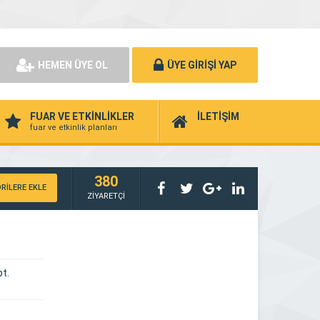
HEMEN ÜYE OL
ÜYE GİRİŞİ YAP
FUAR VE ETKİNLİKLER
İLETİŞİM
fuar ve etkinlik planları
380
RİLERE EKLE
ZİYARETÇİ
t.