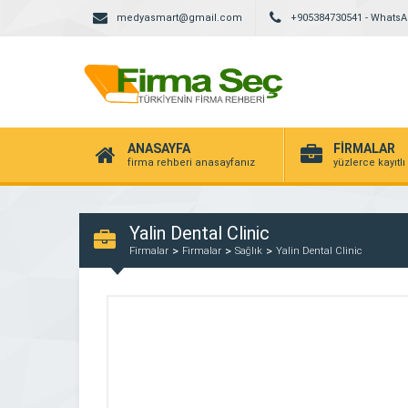
medyasmart@gmail.com
+905384730541 - Whats
ANASAYFA
FİRMALAR
firma rehberi anasayfanız
yüzlerce kayıtlı
Yalin Dental Clinic
Firmalar
Firmalar
Sağlık
Yalin Dental Clinic