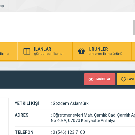
App
İLANLAR
ÜRÜNLER
 firma
güncel seri ilanlar
binlerce firma ürünü
TAKİBE AL
FAVO
YETKİLİ KİŞİ
:
Gözdem Aslantürk
ADRES
:
Öğretmenevleri Mah. Çamlık Cad. Çamlık Ap
No:40/A, 07070 Konyaaltı/Antalya
TELEFON
:
0 (546) 123 7100