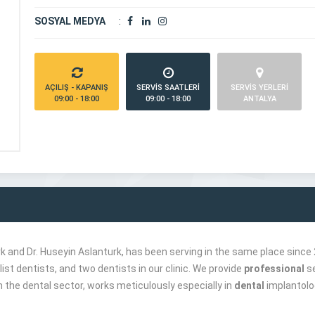
SOSYAL MEDYA
:
AÇILIŞ - KAPANIŞ
SERVİS SAATLERİ
SERVİS YERLERİ
09:00 - 18:00
09:00 - 18:00
ANTALYA
k and Dr. Huseyin Aslanturk, has been serving in the same place since
st dentists, and two dentists in our clinic. We provide
professional
se
 in the dental sector, works meticulously especially in
dental
implantolog